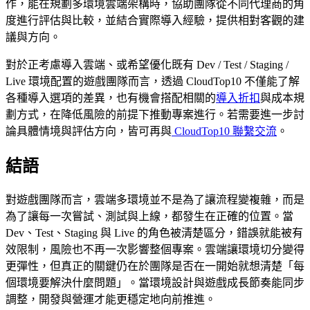
作，能在規劃多環境雲端架構時，協助團隊從不同代理商的角
度進行評估與比較，並結合實際導入經驗，提供相對客觀的建
議與方向。
對於正考慮導入雲端、或希望優化既有 Dev / Test / Staging /
Live 環境配置的遊戲團隊而言，透過 CloudTop10 不僅能了解
各種導入選項的差異，也有機會搭配相關的
導入折扣
與成本規
劃方式，在降低風險的前提下推動專案進行。若需要進一步討
論具體情境與評估方向，皆可再與
CloudTop10 聯繫交流
。
結語
對遊戲團隊而言，雲端多環境並不是為了讓流程變複雜，而是
為了讓每一次嘗試、測試與上線，都發生在正確的位置。當
Dev、Test、Staging 與 Live 的角色被清楚區分，錯誤就能被有
效限制，風險也不再一次影響整個專案。雲端讓環境切分變得
更彈性，但真正的關鍵仍在於團隊是否在一開始就想清楚「每
個環境要解決什麼問題」。當環境設計與遊戲成長節奏能同步
調整，開發與營運才能更穩定地向前推進。