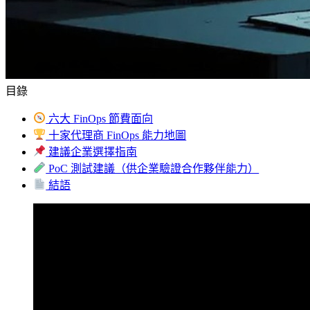
目錄
六大 FinOps 節費面向
十家代理商 FinOps 能力地圖
建議企業選擇指南
PoC 測試建議（供企業驗證合作夥伴能力）
結語