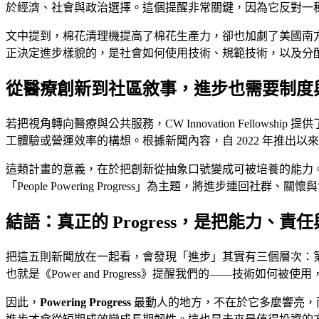
於經濟、社會與政治選擇。這個提醒非常關鍵，因為它反對一
文中提到，棉花清理機提高了棉花生產力，卻也加劇了美國南
正決定進步樣貌的，是社會如何使用技術、規範技術，以及分
從醫療創新到社區敘事，進步也需要制度
若把視角轉向醫療與公共服務，CW Innovation Fellowship 提
工體驗或營運效率的構想。根據新聞內容，自 2022 年推出以來
這類計畫的意義，在於把創新從抽象口號變成可被培養的能力。
「People Powering Progress」為主題，將進步
結語：真正的 Progress，是把能力、
把這五則新聞放在一起看，會發現「進步」其實有三個層次：第一是基
也就是《Power and Progress》提醒我們的——
因此，
Powering Progress
最動人的地方，不在於它多麼響亮，