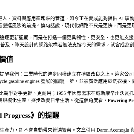
人、資料與應用連起來的管道，如今正在變成能夠提供 AI 驅
低營運風險的前提。換句話說，現代化網路不只是更快，而是更
組織並不是在追逐更新週期，而是在打造一個更具韌性、更安全、也更
逐漸普及，昨天設計的網路架構若無法支撐今天的需求，就會成為
線價值
ton 的歷史則提醒我們：工業時代的進步同樣建立在持續改良之上。
為推動 4-cycle gasoline engines 發展的關鍵一步，並被廣泛
競爭對手更輕、更耐用；1955 年因應需求在威斯康辛州沃瓦托薩新建
與規模化生產，逐步改變日常生活。從這個角度看，
Powering Pr
Progress》的提醒
高生產力，卻不會自動帶來普遍繁榮。文章引用 Daron Acemoglu 