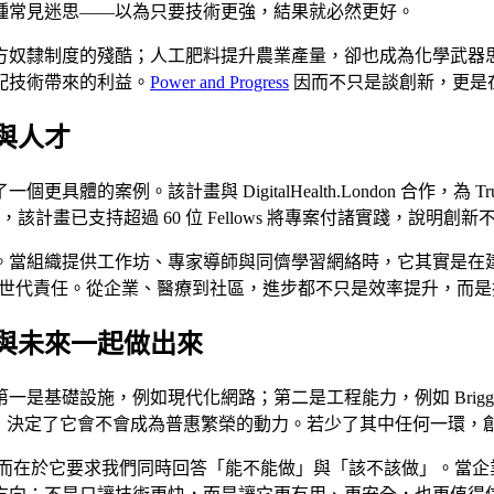
種常見迷思——以為只要技術更強，結果就必然更好。
方奴隸制度的殘酷；人工肥料提升農業產量，卻也成為化學武器
配技術帶來的利益。
Power and Progress
因而不只是談創新，更是
與人才
供了一個更具體的案例。該計畫與 DigitalHealth.London 合作，為
，該計畫已支持超過 60 位 Fellows 將專案付諸實踐，說
當組織提供工作坊、專家導師與同儕學習網絡時，它其實是在建立一
連回社群、關懷與世代責任。從企業、醫療到社區，進步都不只是效率提升
責任與未來一起做出來
礎設施，例如現代化網路；第二是工程能力，例如 Briggs & 
技術如何被使用，決定了它會不會成為普惠繁榮的動力。若少了其中任何
而在於它要求我們同時回答「能不能做」與「該不該做」。當企