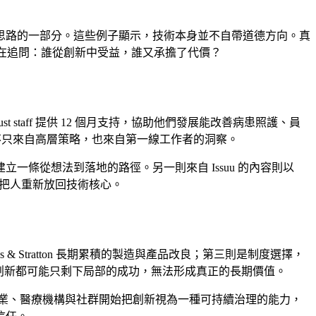
思路的一部分。這些例子顯示，技術本身並不自帶道德方向。真
在追問：誰從創新中受益，誰又承擔了代價？
 Trust staff 提供 12 個月支持，協助他們發展能改善病患照護、員
明創新不只來自高層策略，也來自第一線工作者的洞察。
條從想法到落地的路徑。另一則來自 Issuu 的內容則以
，而是把人重新放回技術核心。
Stratton 長期累積的製造與產品改良；第三則是制度選擇，
一環，創新都可能只剩下局部的成功，無法形成真正的長期價值。
業、醫療機構與社群開始把創新視為一種可持續治理的能力，