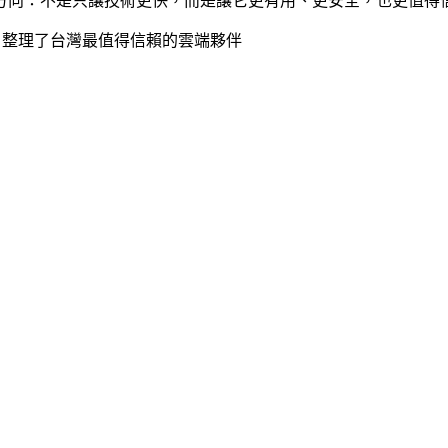
方向：不是只讓技術更快，而是讓它更有用、更安全，也更值得
10 整理了台灣最值得信賴的雲端夥伴