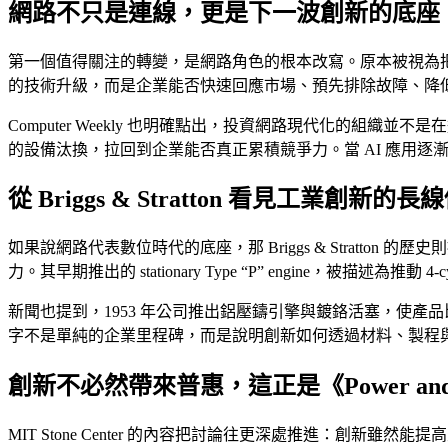
網路不只是連線，更是下一波創新的底座
第一個值得關注的轉變，是網路角色的根本改寫。原本被視為把
的技術升級，而是企業能否快速回應市場、預先排除故障、降
Computer Weekly 也明確點出，投資網路現代化的
的設備汰換，拉回到企業能否真正累積競爭力。當 AI 應用
從 Briggs & Stratton 看見工業創新的長
如果說網路代表數位時代的底座，那 Briggs & Strat
力。其早期推出的 stationary Type “P” engine，被描述
新聞也提到，1953 年公司推出鋁壓鑄引擎與鍍鉻活塞，使產品比
字不是單純的企業里程碑，而是說明創新如何透過材料、製程
創新不必然帶來普惠，這正是《Power and 
MIT Stone Center 的內容把討論往更深處推進：創新雖然能提