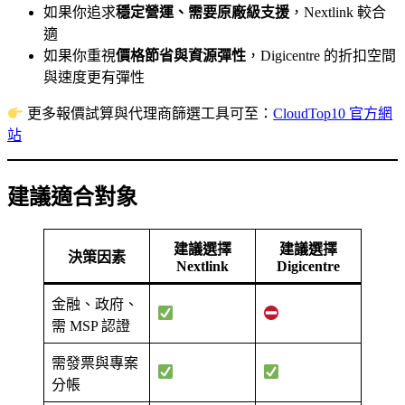
如果你追求
穩定營運、需要原廠級支援
，Nextlink 較合
適
如果你重視
價格節省與資源彈性
，Digicentre 的折扣空間
與速度更有彈性
更多報價試算與代理商篩選工具可至：
CloudTop10 官方網
站
建議適合對象
建議選擇
建議選擇
決策因素
Nextlink
Digicentre
金融、政府、
需 MSP 認證
需發票與專案
分帳