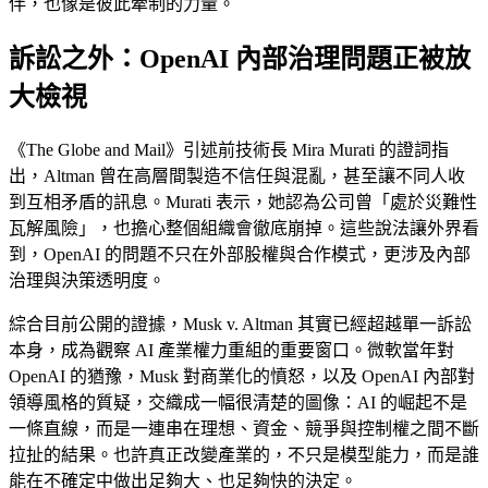
伴，也像是彼此牽制的力量。
訴訟之外：OpenAI 內部治理問題正被放
大檢視
《The Globe and Mail》引述前技術長 Mira Murati 的證詞指
出，Altman 曾在高層間製造不信任與混亂，甚至讓不同人收
到互相矛盾的訊息。Murati 表示，她認為公司曾「處於災難性
瓦解風險」，也擔心整個組織會徹底崩掉。這些說法讓外界看
到，OpenAI 的問題不只在外部股權與合作模式，更涉及內部
治理與決策透明度。
綜合目前公開的證據，Musk v. Altman 其實已經超越單一訴訟
本身，成為觀察 AI 產業權力重組的重要窗口。微軟當年對
OpenAI 的猶豫，Musk 對商業化的憤怒，以及 OpenAI 內部對
領導風格的質疑，交織成一幅很清楚的圖像：AI 的崛起不是
一條直線，而是一連串在理想、資金、競爭與控制權之間不斷
拉扯的結果。也許真正改變產業的，不只是模型能力，而是誰
能在不確定中做出足夠大、也足夠快的決定。