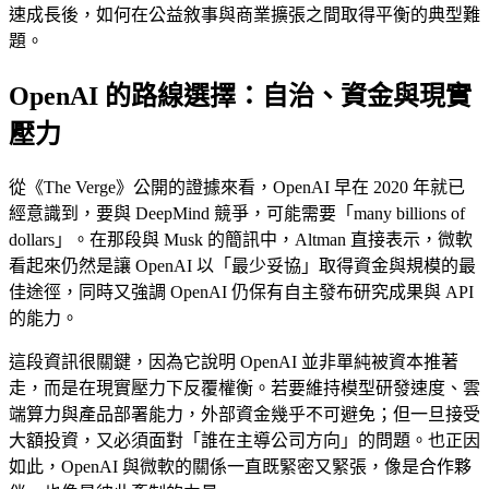
速成長後，如何在公益敘事與商業擴張之間取得平衡的典型難
題。
OpenAI 的路線選擇：自治、資金與現實
壓力
從《The Verge》公開的證據來看，OpenAI 早在 2020 年就已
經意識到，要與 DeepMind 競爭，可能需要「many billions of
dollars」。在那段與 Musk 的簡訊中，Altman 直接表示，微軟
看起來仍然是讓 OpenAI 以「最少妥協」取得資金與規模的最
佳途徑，同時又強調 OpenAI 仍保有自主發布研究成果與 API
的能力。
這段資訊很關鍵，因為它說明 OpenAI 並非單純被資本推著
走，而是在現實壓力下反覆權衡。若要維持模型研發速度、雲
端算力與產品部署能力，外部資金幾乎不可避免；但一旦接受
大額投資，又必須面對「誰在主導公司方向」的問題。也正因
如此，OpenAI 與微軟的關係一直既緊密又緊張，像是合作夥