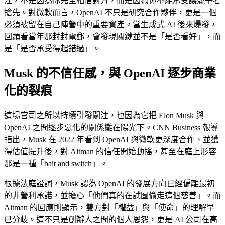
注，不是因為你完全相信對方，而是因為你不能承受讓競爭者
搶先。對微軟而言，OpenAI 不只是研究合作夥伴，更是一個
必須被留在自己陣營中的重要資產。當生成式 AI 後來爆發，
回頭看當年那封封電郵，會發現關鍵並不是「是否看好」，而
是「是否承受得起錯過」。
Musk 的不信任感，與 OpenAI 逐步商業
化的裂痕
這場官司之所以持續引發關注，也因為它把 Elon Musk 與
OpenAI 之間逐步惡化的關係攤在陽光下。CNN Business 報導
指出，Musk 在 2022 年看到 OpenAI 與微軟更深度合作、並獲
得估值提升後，對 Altman 的信任開始動搖，甚至在庭上形容
那是一種「bait and switch」。
根據法庭證詞，Musk 認為 OpenAI 的發展方向已經偏離最初
的非營利承諾，並擔心「他們真的在試圖偷走這個慈善」。而
Altman 的回應則顯示，雙方對「權益」與「使命」的理解早
已分歧。這不只是創辦人之間的個人恩怨，更是 AI 公司在高