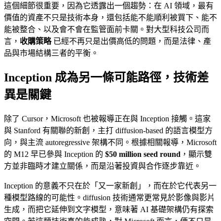
這個細節很重要，因為它透露出一個趨勢：在 AI 領域，最有
價值的資產不只是技術本身，還包括能不能順利被買下、能不
能被整合、以及會不會在監管面前卡關。對大型科技公司而
言，
收購策略
已經不再只是出價高低的問題，而是法律、產
品與市場結構三者的平衡。
Inception 成為另一條可能路徑，技術差
異是關鍵
除了 Cursor，Microsoft 也被報導正在與 Inception 接觸。這家
與 Stanford 有關聯的新創，主打 diffusion-based 的語言模型方
向，與主流 autoregressive 架構不同。根據相關報導，Microsoft
的 M12 早已參與 Inception 的
$50 million seed round
，顯示雙
方並非臨時才建立關係，而是沿著投資與合作逐步靠近。
Inception 的意義不只在於「又一家新創」，而在於它代表另一
種模型路線的可能性。diffusion 技術通常更常見於影像與影片
生成，而把它延伸到文字模型，意味著 AI 基礎架構仍有探索