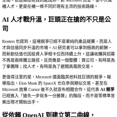
空間。若這類技術真的能成熟，對 Microsoft 而言，便不只是
補人才，更是在補一條不同於現有主流的技術路線。
AI 人才戰升溫，巨頭正在搶的不只是公
司
Reuters 也提到，這場競爭已經不是單純的產品競賽，而是人
才與估值同步升溫的市場。AI 研究者可以拿到極高的薪酬，
而新創估值也因投資人爭相卡位而持續上升。這讓收購與招募
不再是兩條獨立路徑，反而像是一個整體：買公司，有時是為
了拿團隊；找人才，有時是為了避開高風險交易。
更值得注意的是，Microsoft 還面臨其他科技巨頭的競爭。報
導指出，Elon Musk 的 SpaceX 也在參與類似交易，甚至在
Microsoft 放棄 Cursor 後不久就宣布相關合作。這代表
AI 競爭
已經進入「搶先一步就多一分勝算」的階段，而不是等標準答
案出現才開始出手。
從依賴 OpenAI 到建立第二曲線，