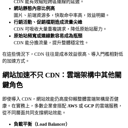
CDN 能有效縮短跨區連線的延遲。
網站靜態內容比例高
圖片、前端資源多，快取命中率高，效益明顯。
行銷活動、促銷檔期造成流量尖峰
CDN 可吸收大量重複請求，降低原始站壓力。
原始站頻寬或連線數容易成為瓶頸
CDN 能分擔流量，提升整體穩定性。
在這些情況下，CDN 往往是成本效益很高、導入門檻相對低
的加速方式。
網站加速不只 CDN：雲端架構中其他關
鍵角色
即使導入 CDN，網站效能仍高度仰賴整體雲端架構是否健
康。在實務上，多數企業會搭配
AWS
或
GCP
的雲端服務，
從不同層面共同支撐網站效能。
負載平衡（Load Balancer）