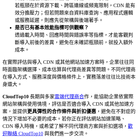
若瓶頸在於資源下載、跨區連線或頻寬限制，CDN 能有
效分擔壓力；但若問題來自資料庫查詢、應用程式邏輯
或服務延遲，則應先從架構與後端著手。
是否已有基本效能指標可供觀察？
透過載入時間、回應時間與錯誤率等指標，才能客觀判
斷導入前後的差異，避免在未確認瓶頸前，就投入額外
成本。
在實際評估與導入 CDN 或其他網站加速方案時，企業往往同
時面臨架構選擇、成本估算與代理商差異等問題。不同代理商
在導入方式、服務深度與價格條件上，實務落差往往比技術本
身還大。
CloudTop10
長期與多家
雲端代理商合
作，能協助企業依實際
網站架構與使用情境，評估是否適合導入 CDN 或其他加速方
案，並提供
更具彈性的合作條件與折扣優惠
，避免在不對症的
情況下增加不必要的成本。若你正在評估網站加速策略、
CDN 導入時機，或希望了解不同代理商方案與折扣選項，
歡
迎聯絡 CloudTop10
與我們進一步交流。