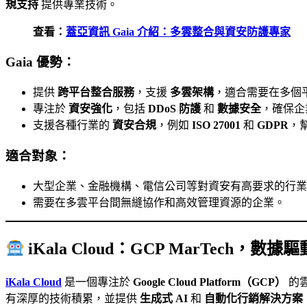
規支持
提供專業技術。
查看：
蓋亞資訊 Gaia 介紹：多雲整合與資安防護專家
Gaia 優勢：
提供
跨平台整合服務
，支援
多雲架構
，適合需要在多個
專注於
資安強化
，包括
DDoS 防護
和
數據安全
，確保企
支援各種行業的
資安合規
，例如
ISO 27001
和
GDPR
，
適合對象：
大型企業、金融機構、電信公司等對資安有高要求的行業
需要在多雲平台間無縫協作和高效管理資源的企業。
iKala Cloud：GCP MarTech，
iKala Cloud
是一個專注於
Google Cloud Platform（GCP）
的
有深厚的技術積累，並提供
生成式 AI
和
自動化行銷解決方案