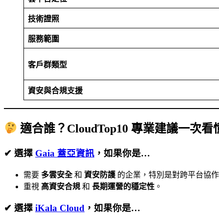
技術證照
服務範圍
客戶群類型
資安與合規支援
適合誰？CloudTop10 專業建議一次看
✔
選擇
Gaia 蓋亞資訊
，如果你是…
需要
多雲安全
和
資安防護
的企業，特別是對跨平台協作
重視
高資安合規
和
長期運營的穩定性
。
✔
選擇
iKala Cloud
，如果你是…