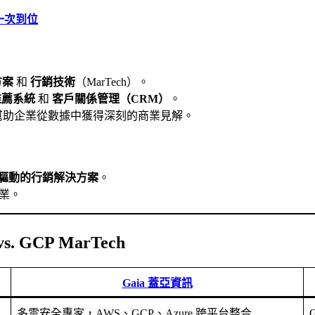
繳一次到位
方案
和
行銷技術
（MarTech）。
推薦系統
和
客戶關係管理（CRM）
。
幫助企業從數據中獲得深刻的商業見解。
驅動的行銷解決方案
。
業。
 GCP MarTech
Gaia 蓋亞資訊
多雲安全專家，AWS、GCP、Azure 跨平台整合