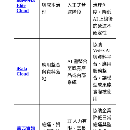
與成本治
入正式營
治理角
Elite
Cloud
理
運階段
度，降低
AI 上線後
的營運不
確定性
協助
Vertex AI
與資料平
AI 需整合
台、應用
應用整合
至既有產
iKala
服務整
與資料落
Cloud
品或內部
合，讓模
地
系統
型成果能
實際被使
用
協助企業
降低日常
IT 人力有
維運、資
維運與監
限、需長
蓋亞資訊