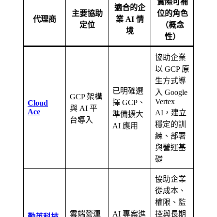
實際可補
適合的企
主要協助
位的角色
代理商
業 AI 情
定位
（概念
境
性）
協助企業
以 GCP 原
生方式導
已明確選
入 Google
GCP 架構
Vertex
擇 GCP、
Cloud
與 AI 平
Ace
AI，建立
準備擴大
台導入
穩定的訓
AI 應用
練、部署
與營運基
礎
協助企業
從成本、
權限、監
雲端營運
AI 專案進
控與長期
勤英科技