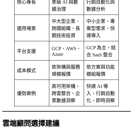
核心專長
業級 AI 與數
行銷自動化與
據治理
數據分析
中大型企業、
中小企業、專
適用場景
跨國組織、長
案型需求、快
期技術投資
速導入
GCP 為主，結
GCP、AWS、
平台支援
Azure
合 SaaS 整合
依架構與服務
依方案與功能
成本模式
規模報價
模組報價
高可用架構、
快速 AI 導
優勢案例
跨雲整合、企
入、行銷自動
業數據洞察
化、即時洞察
雲端顧問選擇建議