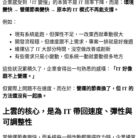
企業感受到「IT 變慢」的本質不是 IT 效率下降，而是：
環境
變快 → 營運節奏變快 → 原本的 IT 模式不再能支撐。
例如：
現有系統能跑，但彈性不足，一改東西就牽動很大
開發流程穩，但速度跟不上需求，專案一排就是好幾週
維運佔了 IT 大部分時間，沒空做改善或創新
有些需求只是小變動，但系統一動就要動很多地方
這些狀況累積久了，企業會得出一句熟悉的感嘆：
「IT 好像
跟不上營運。」
但實際上問題不在速度，而在於：
營運的節奏換了，但 IT 的
方法還沒有一起換。
上雲的核心，是為 IT 帶回速度、彈性與
可調整性
當營運節奏變快，而系統每一個改動都變得吃力時，企業通常