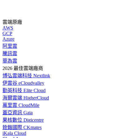
雲端原廠
AWS
GCP
Azure
阿里雲
騰訊雲
華為雲
2026 最佳雲端廠商
博弘雲端科技 Nextlink
伊雲谷 eCloudvalley
勤英科技 Elite Cloud
海爾雲端 HigherCloud
萬里雲 CloudMile
蓋亞資訊 Gaia
果核數位 Digicentre
銓鍇國際 CKmates
iKala Cloud