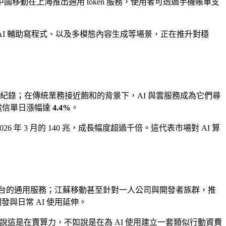
國移動在上海推出通用 token 服務，使用者可透過手機帳單支
ts、AI 輔助寫程式、以及多模態內容生成等場景，正在推升對穩
長紀錄；在傳統業務接近飽和的背景下，AI 與雲服務成為它們尋
電信單日漲幅達
4.4%
。
6 年 3 月的 140 兆，成長幅度超過千倍。這代表市場對 AI 算
 平台的通用服務；江蘇移動甚至針對一人公司與開發者族群，推
發與日常 AI 使用延伸。
說這是在賣算力，不如說是在為 AI 使用建立一套類似行動資費