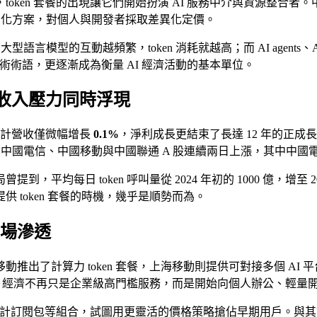
ken 套餐的出現讓它們開始扮演 AI 服務中介與資源整合者。中
商業化方案，對個人與開發者採取差異化定價。
語言模型的互動越頻繁，token 消耗就越高；而 AI agen
技術術語，更逐漸成為衡量 AI 經濟活動的基本單位。
收入壓力同時浮現
合計營收僅微幅增長
0.1%
，淨利成長更結束了長達 12 年的正成
中國電信、中國移動與中國聯通 A 股連續兩日上漲，其中中國
每日 token 呼叫量從 2024 年初的 1000 億，增至 202
token 套餐的時機，幾乎是順勢而為。
市場滲透
推出了計算力 token 套餐，上海移動則提供可對接多個 AI
ken 經濟不再只是企業級高門檻服務，而是開始向個人辦公、輕量開
式設計訂閱包等組合，試圖用更靈活的價格策略搶佔早期用戶。與其