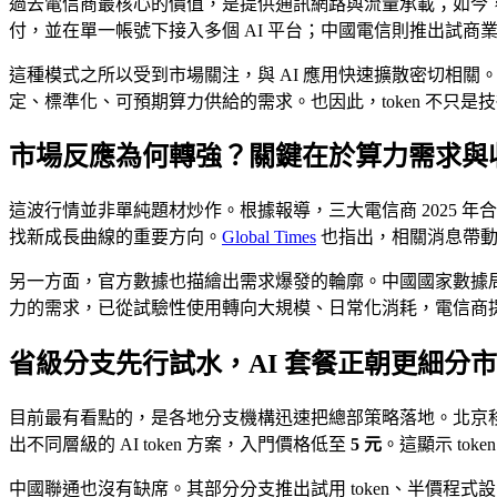
過去電信商最核心的價值，是提供通訊網路與流量承載；如今，to
付，並在單一帳號下接入多個 AI 平台；中國電信則推出試
這種模式之所以受到市場關注，與 AI 應用快速擴散密切相關。大型
定、標準化、可預期算力供給的需求。也因此，token 不只是
市場反應為何轉強？關鍵在於算力需求與
這波行情並非單純題材炒作。根據報導，三大電信商 2025 年
找新成長曲線的重要方向。
Global Times
也指出，相關消息帶動
另一方面，官方數據也描繪出需求爆發的輪廓。中國國家數據局曾提到，平均
力的需求，已從試驗性使用轉向大規模、日常化消耗，電信商提供 
省級分支先行試水，AI 套餐正朝更細分
目前最有看點的，是各地分支機構迅速把總部策略落地。北京移動
出不同層級的 AI token 方案，入門價格低至
5 元
。這顯示 to
中國聯通也沒有缺席。其部分分支推出試用 token、半價程