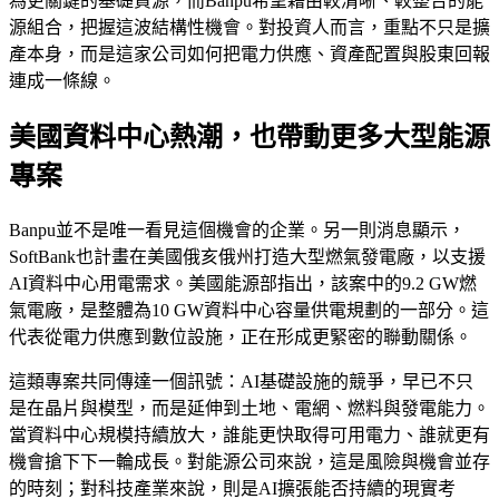
為更關鍵的基礎資源，而Banpu希望藉由較清晰、較整合的能
源組合，把握這波結構性機會。對投資人而言，重點不只是擴
產本身，而是這家公司如何把電力供應、資產配置與股東回報
連成一條線。
美國資料中心熱潮，也帶動更多大型能源
專案
Banpu並不是唯一看見這個機會的企業。另一則消息顯示，
SoftBank也計畫在美國俄亥俄州打造大型燃氣發電廠，以支援
AI資料中心用電需求。美國能源部指出，該案中的9.2 GW燃
氣電廠，是整體為10 GW資料中心容量供電規劃的一部分。這
代表從電力供應到數位設施，正在形成更緊密的聯動關係。
這類專案共同傳達一個訊號：AI基礎設施的競爭，早已不只
是在晶片與模型，而是延伸到土地、電網、燃料與發電能力。
當資料中心規模持續放大，誰能更快取得可用電力、誰就更有
機會搶下下一輪成長。對能源公司來說，這是風險與機會並存
的時刻；對科技產業來說，則是AI擴張能否持續的現實考