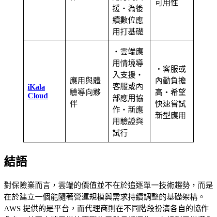
可用性
援・為後
續數位應
用打基礎
・雲端應
用情境導
・客服或
入支援・
應用與體
內勤負擔
客服或內
iKala
驗導向夥
高・希望
Cloud
部應用協
伴
快速嘗試
作・新應
新型應用
用驗證與
試行
結語
對保險業而言，雲端的價值並不在於追逐單一技術趨勢，而是
在於建立一個能隨著營運規模與需求持續調整的基礎架構。
AWS 提供的是平台，而代理商則在不同階段扮演各自的協作