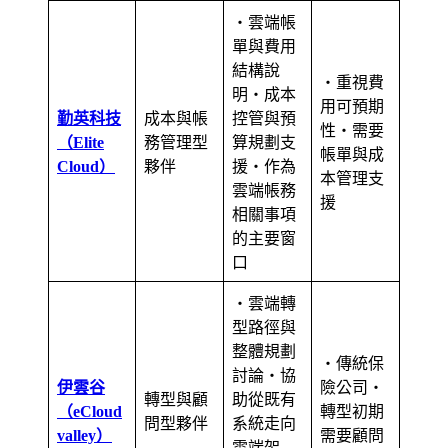
・雲端帳
單與費用
結構說
・重視費
明・成本
用可預期
勤英科技
成本與帳
控管與預
性・需要
（Elite
務管理型
算規劃支
帳單與成
Cloud）
夥伴
援・作為
本管理支
雲端帳務
援
相關事項
的主要窗
口
・雲端轉
型路徑與
整體規劃
・傳統保
討論・協
伊雲谷
險公司・
轉型與顧
助從既有
（eCloud
轉型初期
問型夥伴
系統走向
valley）
需要顧問
雲端架