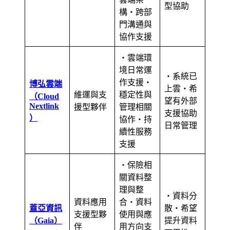
型協助
構・跨部
門溝通與
協作支援
・雲端環
境日常運
・系統已
作支援・
博弘雲端
上雲・希
維運與支
穩定性與
（Cloud
望有外部
Nextlink
援型夥伴
管理相關
支援協助
）
協作・持
日常管理
續性服務
支援
・保險相
關資料整
理與整
・資料分
資料應用
合・資料
蓋亞資訊
散・希望
支援型夥
使用與應
（Gaia）
提升資料
伴
用方向支