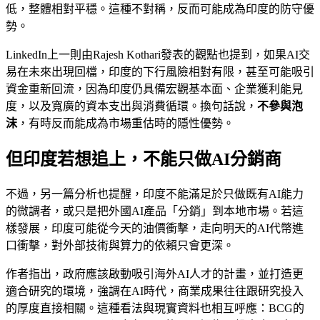
低，整體相對平穩。這種不對稱，反而可能成為印度的防守優
勢。
LinkedIn上一則由Rajesh Kothari發表的觀點也提到，如果AI交
易在未來出現回檔，印度的下行風險相對有限，甚至可能吸引
資金重新回流，因為印度仍具備宏觀基本面、企業獲利能見
度，以及寬廣的資本支出與消費循環。換句話說，
不參與泡
沫
，有時反而能成為市場重估時的隱性優勢。
但印度若想追上，不能只做AI分銷商
不過，另一篇分析也提醒，印度不能滿足於只做既有AI能力
的微調者，或只是把外國AI產品「分銷」到本地市場。若這
樣發展，印度可能從今天的油價衝擊，走向明天的AI代幣進
口衝擊，對外部技術與算力的依賴只會更深。
作者指出，政府應該啟動吸引海外AI人才的計畫，並打造更
適合研究的環境，強調在AI時代，商業成果往往跟研究投入
的厚度直接相關。這種看法與現實資料也相互呼應：BCG的