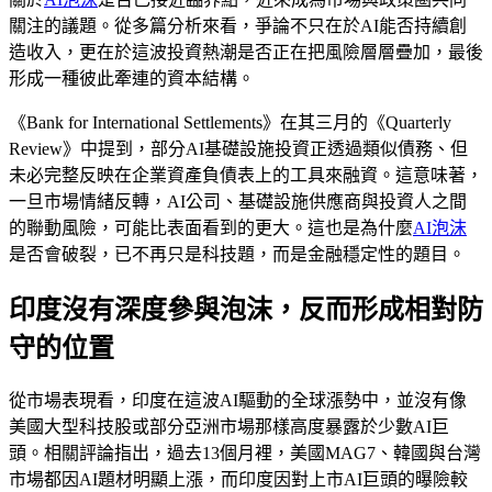
關注的議題。從多篇分析來看，爭論不只在於AI能否持續創
造收入，更在於這波投資熱潮是否正在把風險層層疊加，最後
形成一種彼此牽連的資本結構。
《Bank for International Settlements》在其三月的《Quarterly
Review》中提到，部分AI基礎設施投資正透過類似債務、但
未必完整反映在企業資產負債表上的工具來融資。這意味著，
一旦市場情緒反轉，AI公司、基礎設施供應商與投資人之間
的聯動風險，可能比表面看到的更大。這也是為什麼
AI泡沫
是否會破裂，已不再只是科技題，而是金融穩定性的題目。
印度沒有深度參與泡沫，反而形成相對防
守的位置
從市場表現看，印度在這波AI驅動的全球漲勢中，並沒有像
美國大型科技股或部分亞洲市場那樣高度暴露於少數AI巨
頭。相關評論指出，過去13個月裡，美國MAG7、韓國與台灣
市場都因AI題材明顯上漲，而印度因對上市AI巨頭的曝險較