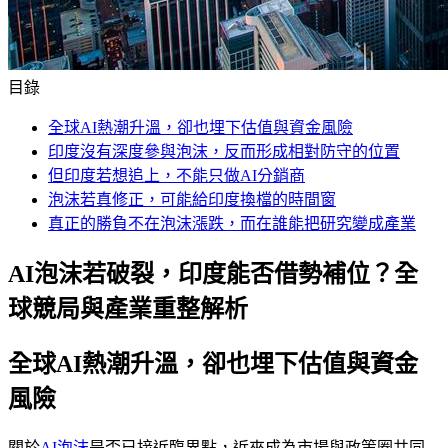
目錄
全球AI熱潮升溫，卻也埋下估值與資金風險
印度沒有深度參與泡沫，反而形成相對防守的位置
但印度若想追上，不能只做AI分銷商
泡沫若真修正，可能給印度換檔的時間窗
真正的勝負不在泡沫漲跌，而在誰能把研究變成產業
AI泡沫若破裂，印度能否借勢補位？全
球競局與產業重整解析
全球AI熱潮升溫，卻也埋下估值與資金
風險
關於
AI泡沫
是否已接近臨界點，近來成為市場與政策圈共同