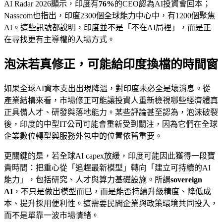
AI Radar 2026顯示，印度有
76%
的CEO認為AI投資會回本；
Nasscom也指出，印度2300個全球能力中心中，有1200個聚焦
AI。這些訊號都說明，印度並不是「不在AI局裡」，而是正
在尋找更有主導權的入場方式。
泡沫若真修正，可能給印度換檔的時間窗
如果全球AI資本支出出現降溫，對印度未必全是壞消息。從
產業結構來看，市場修正可能讓投資人重新檢視哪些經濟體真
正具備人才、研發與落地能力。某些評論甚至認為，泡沫破裂
後，印度的中型IT公司可能會重新受到關注，因為它們在全球
企業數位轉型與服務外包中的位置依舊重要。
更關鍵的是，若全球AI capex放緩，印度可能因此獲得一段寶
貴時間：把重心從「追趕最新模型」轉向「建立可持續的AI
能力」，包括研究、人才與算力基礎設施。所謂
sovereign
AI
，不只是做出模型而已，而是能否持續升級精度、降低成
本、提升採用便利性。這需要民間企業與政策環境共同投入，
而不是單靠一波市場情緒。