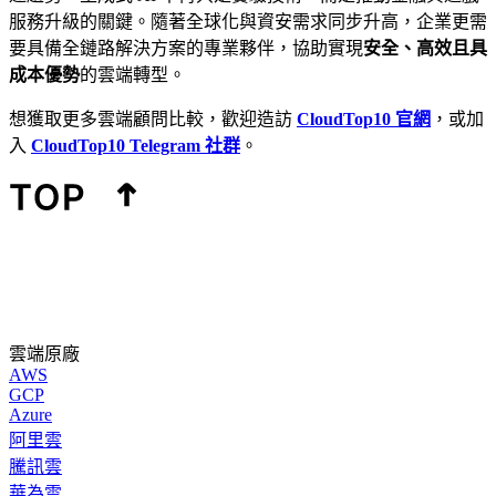
服務升級的關鍵。隨著全球化與資安需求同步升高，企業更需
要具備全鏈路解決方案的專業夥伴，協助實現
安全、高效且具
成本優勢
的雲端轉型。
想獲取更多雲端顧問比較，歡迎造訪
CloudTop10 官網
，或加
入
CloudTop10 Telegram 社群
。
雲端原廠
AWS
GCP
Azure
阿里雲
騰訊雲
華為雲