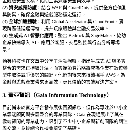
金融級安全架構，協助企業兼顧安全與效率。
(2)
資安威脅防護
：結合 WAF 與 GuardDuty，提供全方位偵測
與防禦，確保金融與遊戲服務穩定運行。
(3)
全球加速體驗
：利用 Global Accelerator 與 CloudFront，實
現跨區低延遲傳輸，提升玩家體驗與金融交易效率。
(4)
生成式 AI 智慧化應用
：整合 Bedrock 與 SageMaker，協助
企業快速導入 AI，應用於客服、交易監控與行為分析等場
景。
勤英科技也在文章中分享了活動觀察，指出生成式 AI 與多雲
整合的需求正持續升溫，而雲端節費策略將成為企業在數位轉
型中取得競爭優勢的關鍵。他們期待未來持續攜手 AWS，為
金融與遊戲產業帶來更高效、更具價值的雲端解決方案。
3. 蓋亞資訊（Gaia Information Technology）
目前尚未於官方平台發布展後回顧訊息，但作為專注於中小企
業雲端顧問與多雲整合的專業團隊，Gaia 在現場展出了其在
雲端顧問的專業能力，吸引了不少中小企業與新創團隊的關注
與交流，為後續合作機會奠定了基礎。