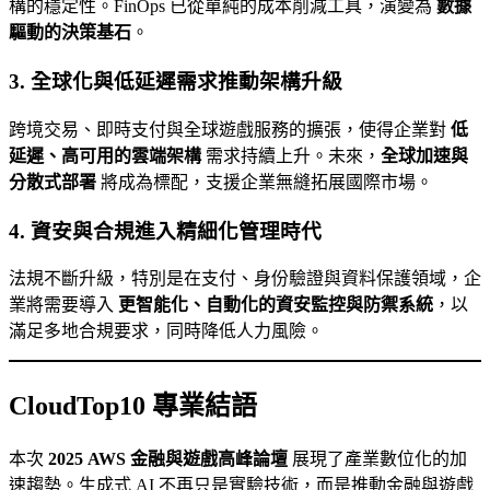
構的穩定性。FinOps 已從單純的成本削減工具，演變為
數據
驅動的決策基石
。
3. 全球化與低延遲需求推動架構升級
跨境交易、即時支付與全球遊戲服務的擴張，使得企業對
低
延遲、高可用的雲端架構
需求持續上升。未來，
全球加速與
分散式部署
將成為標配，支援企業無縫拓展國際市場。
4. 資安與合規進入精細化管理時代
法規不斷升級，特別是在支付、身份驗證與資料保護領域，企
業將需要導入
更智能化、自動化的資安監控與防禦系統
，以
滿足多地合規要求，同時降低人力風險。
CloudTop10 專業結語
本次
2025 AWS 金融與遊戲高峰論壇
展現了產業數位化的加
速趨勢。生成式 AI 不再只是實驗技術，而是推動金融與遊戲