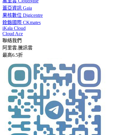
萬里雲 CloudMile
蓋亞資訊 Gaia
果核數位 Digicentre
銓鍇國際 CKmates
iKala Cloud
Cloud Ace
聯絡我們
阿里雲.騰訊雲
最高6.5折