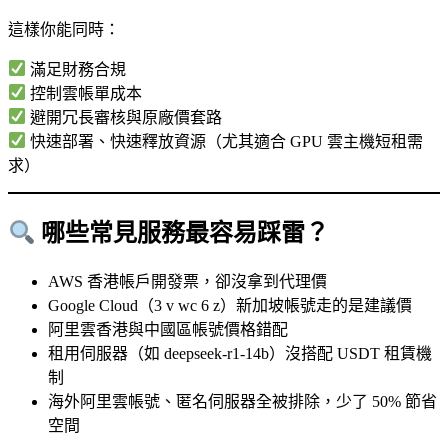
這樣你能同時：
滿足財務合規
控制雲帳單成本
避開冗長審核與原廠價套路
快速部署、快速釋放資源（尤其適合 GPU 雲主機短租需
求）
哪些常見服務最容易踩雷？
AWS 香港帳戶開發票，卻沒拿到代理價
Google Cloud（3 v wc 6 z）新加坡帳號走的是建議價
阿里雲香港與中國區帳號價格錯配
租用伺服器（如 deepseek-r1-14b）沒搭配 USDT 租賃機
制
海外阿里雲帳號、匿名伺服器全被排除，少了 50% 節省
空間