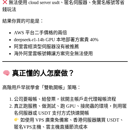
無法使用 cloud server usdt、匿名伺服器、免實名帳號等省
錢玩法
結果你買的可能是：
AWS 平台二手價格的兩倍
deepseek-r1-14b GPU 本地部署方案貴 40%
阿里雲經濟型伺服器沒有被推薦
海外阿里雲帳號轉讓方案完全無法使用
真正懂的人怎麼做？
高階用戶早就學會「雙軌開帳」策略：
公司要報帳、給發票，就開主帳戶走代理報帳流程
真正跑服務、做測試、跑 GPU、接爬蟲的環境，則用匿
名伺服器或 USDT 支付方式快速開帳
如使用 VPS 廣東免備案、香港伺服器購買 USDT、
匿名VPS主機、雲主機直播節流成本