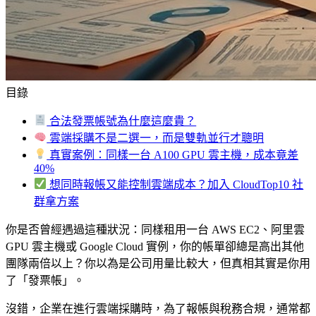
目錄
合法發票帳號為什麼這麼貴？
雲端採購不是二選一，而是雙軌並行才聰明
真實案例：同樣一台 A100 GPU 雲主機，成本竟差
40%
想同時報帳又能控制雲端成本？加入 CloudTop10 社
群拿方案
你是否曾經遇過這種狀況：同樣租用一台 AWS EC2、阿里雲
GPU 雲主機或 Google Cloud 實例，你的帳單卻總是高出其他
團隊兩倍以上？你以為是公司用量比較大，但真相其實是你用
了「發票帳」。
沒錯，企業在進行雲端採購時，為了報帳與稅務合規，通常都