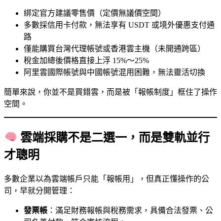
綁定官方建議零售價（定價無議價空間）
多數採信用卡付款，無法享有 USDT 或境外優惠支付通
路
僅能購買台灣代理帳號或香港雲主機（未開通跨區）
稅金加總後價格直接上浮 15%～25%
阿里雲國際帳號與中國帳號混用困難，無法靈活切換
簡單來說，你並不是買錯雲，而是被「報帳制度」框住了操作
空間。
雲端採購不是二選一，而是雙軌並行
才聰明
多數企業以為雲端帳戶只能「報帳用」，但真正懂操作的公
司，早就分開管理：
發票帳
：滿足財務報帳與稅務需求，具備合法發票、公